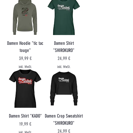
Damen Hoodie "tic tac
Damen Shirt
touge"
"SHIROKURO"
Preis
Preis
39,99 €
24,99 €
inkl. MwSt.
inkl. MwSt.
Damen Shirt "KADO"
Damen Crop Sweatshirt
"SHIROKURO"
Preis
19,99 €
Preis
24,99 €
inkl. MwSt.