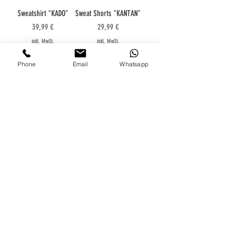
Sweatshirt "KADO"
Sweat Shorts "KANTAN"
Preis
Preis
39,99 €
29,99 €
inkl. MwSt.
inkl. MwSt.
Phone
Email
Whatsapp
Snapback "KANTAN"
FLEXFIT Cap "KANTAN"
Preis
Preis
24,99 €
29,99 €
inkl. MwSt.
inkl. MwSt.
NEU