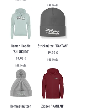
inkl. MwSt.
Damen Hoodie
Strickmütze "KANTAN"
"SHIRIKURO"
Preis
19,99 €
Preis
39,99 €
inkl. MwSt.
inkl. MwSt.
Bommelmützen
Zipper "KANTAN"