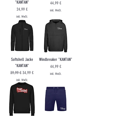
"KANTAN"
Preis
44,99 €
Preis
24,99 €
inkl. MwSt.
inkl. MwSt.
Softshell Jacke
Windbreaker "KANTAN"
"KANTAN"
Preis
44,99 €
Standardpreis
Sale-Preis
39,99 €
34,99 €
inkl. MwSt.
inkl. MwSt.