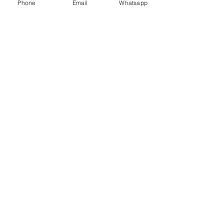
Phone
Email
Whatsapp
Beratung - Spoiler und
Anbauteile
Weiterlesen
30 Min.
Buchen