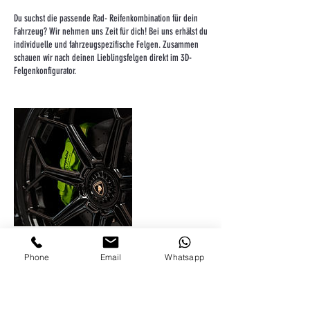
Du suchst die passende Rad- Reifenkombination für dein
Fahrzeug? Wir nehmen uns Zeit für dich! Bei uns erhälst du
individuelle und fahrzeugspezifische Felgen. Zusammen
schauen wir nach deinen Lieblingsfelgen direkt im 3D-
Felgenkonfigurator.
Phone
Email
Whatsapp
Kontaktangaben
touge united ® - performance parts and more, Obere
Bahnhofstraße 27, Auerbach/Vogtland, Deutschland