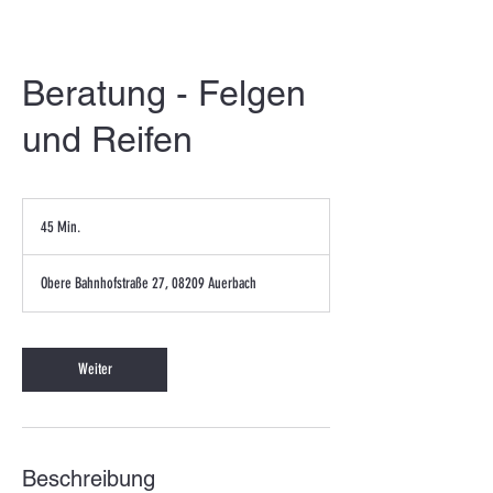
Beratung - Felgen
und Reifen
45 Min.
4
5
M
Obere Bahnhofstraße 27, 08209 Auerbach
i
n
.
Weiter
Beschreibung