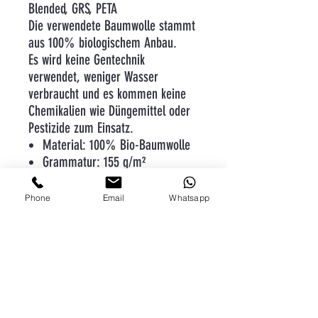
Blended, GRS, PETA
Die verwendete Baumwolle stammt
aus 100% biologischem Anbau.
Es wird keine Gentechnik
verwendet, weniger Wasser
verbraucht und es kommen keine
Chemikalien wie Düngemittel oder
Pestizide zum Einsatz.
Material: 100% Bio-Baumwolle
Grammatur: 155 g/m²
Verarbeitung: Besonders weiche
Qualität
Phone
Email
Whatsapp
Form: Schmaler Kragen aus
Rippstrick für eine moderne
Optik
Form: Seitennähte für eine
optimale Passform und eine
feminine Silhouette
Extras: ohne Hersteller-Label im