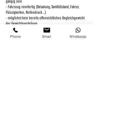
gängig sein
- Fahrzeug rennfertig (Beladung, Tankfüllstand, Fahrer,
Flüssigkeiten, Reifendruck...)
- möglichst kein bereits offensichtliches Ungleichgewicht
der Gewichtsverteilung
- max. 800 Kg Radlast
Phone
Email
Whatsapp
Preiszusammensetzung wie folgt:
Aufbau der Radlastwaage, Fahrzeug anheben, erste
Wiegung, später Abbau der Radlastwaage, Fahrzeug
absetzen Anfertigung Messprotokoll und Erklärung der
Werte.
50€/h - Mehraufwand beim Aufbau, Einstellung der
Crossweights über Federvorspannung und Koppelstangen,
Repositionieren von Gewichten und Teilen, weitere
Arbeiten.
Kontaktangaben
touge united ® - performance parts and more, Obere