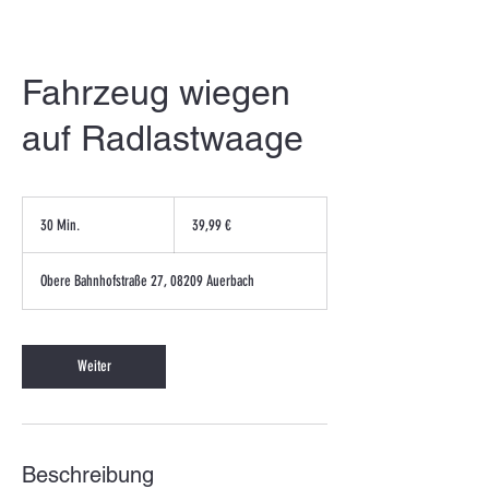
Fahrzeug wiegen
auf Radlastwaage
39,99
Euro
30 Min.
3
39,99 €
0
M
Obere Bahnhofstraße 27, 08209 Auerbach
i
n
.
Weiter
Beschreibung