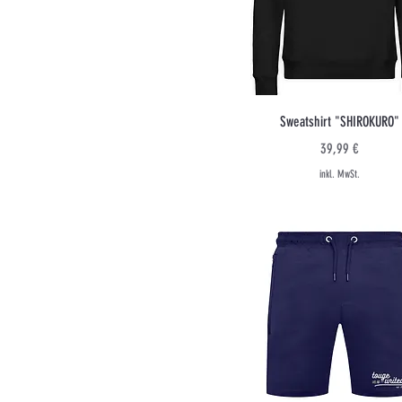
Schnellansicht
Sweatshirt "SHIROKURO"
Preis
39,99 €
inkl. MwSt.