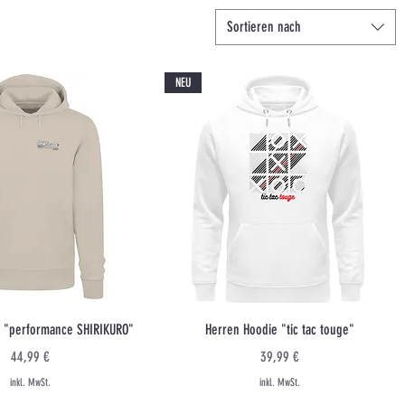
Sortieren nach
NEU
Schnellansicht
Schnellansicht
 "performance SHIRIKURO"
Herren Hoodie "tic tac touge"
Preis
Preis
44,99 €
39,99 €
inkl. MwSt.
inkl. MwSt.