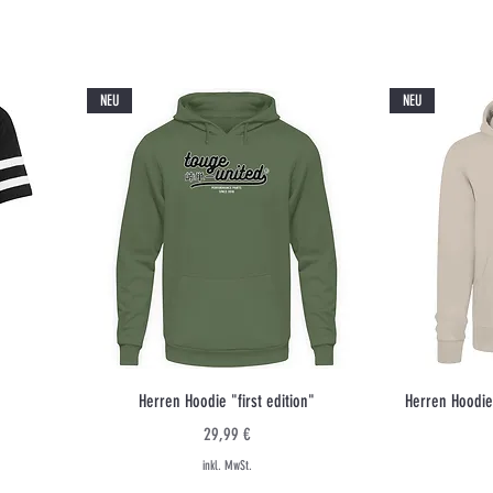
NEU
NEU
Schnellansicht
Herren Hoodie "first edition"
Herren Hoodie
Preis
29,99 €
inkl. MwSt.