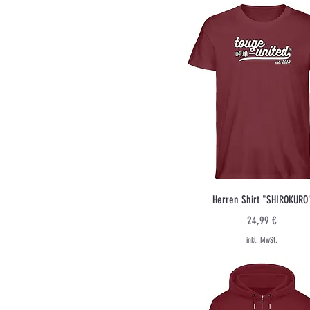
L
L-XL
M
S
S-M
XL
XS
XXL
Schnellansicht
Herren Shirt "SHIROKURO
Preis
24,99 €
inkl. MwSt.