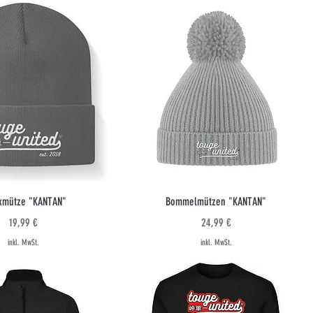
Schnellansicht
Schnellansicht
ckmütze "KANTAN"
Bommelmützen "KANTAN"
Preis
Preis
19,99 €
24,99 €
inkl. MwSt.
inkl. MwSt.