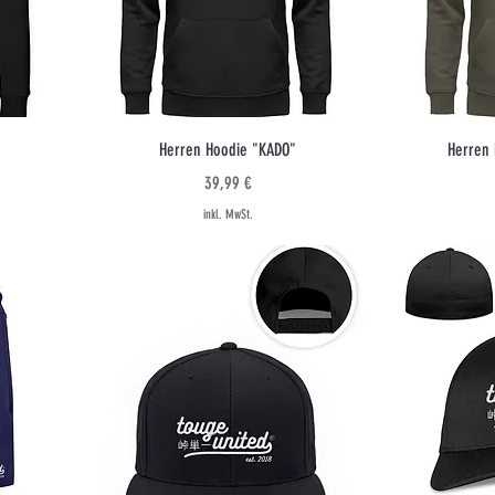
Schnellansicht
Herren Hoodie "KADO"
Herren
Preis
39,99 €
inkl. MwSt.