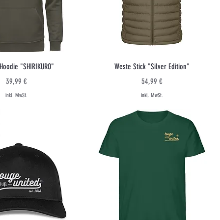
Schnellansicht
Schnellansicht
 Hoodie "SHIRIKURO"
Weste Stick "Silver Edition"
Preis
Preis
39,99 €
54,99 €
inkl. MwSt.
inkl. MwSt.