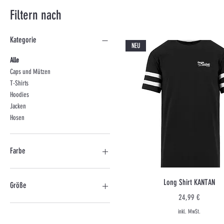
Filtern nach
Kategorie
NEU
Alle
Caps und Mützen
T-Shirts
Hoodies
Jacken
Hosen
Farbe
Schnellansicht
Long Shirt KANTAN
Größe
Preis
24,99 €
3XL
inkl. MwSt.
Einheitsgröße