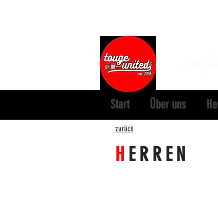
Start
Über uns
He
zurück
H
ERREN