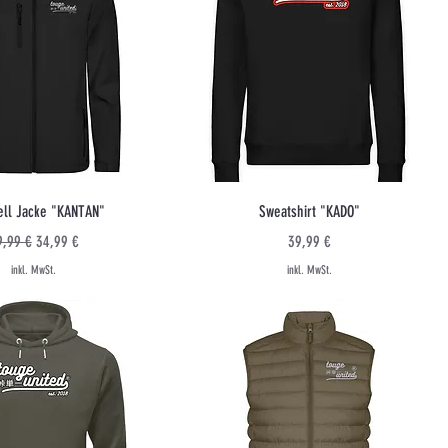
Schnellansicht
Schnellansicht
ell Jacke "KANTAN"
Sweatshirt "KADO"
andardpreis
Sale-Preis
Preis
9,99 €
34,99 €
39,99 €
inkl. MwSt.
inkl. MwSt.