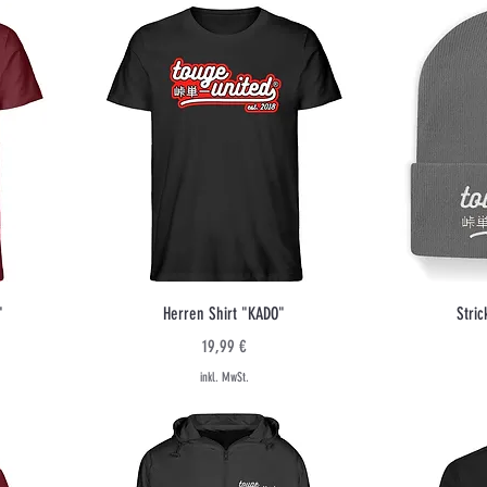
Schnellansicht
"
Herren Shirt "KADO"
Stri
Preis
19,99 €
inkl. MwSt.