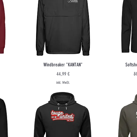
Schnellansicht
Windbreaker "KANTAN"
Softsh
Preis
St
44,99 €
3
inkl. MwSt.