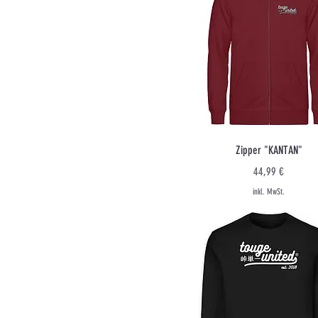
Schnellansicht
Zipper "KANTAN"
Preis
44,99 €
inkl. MwSt.