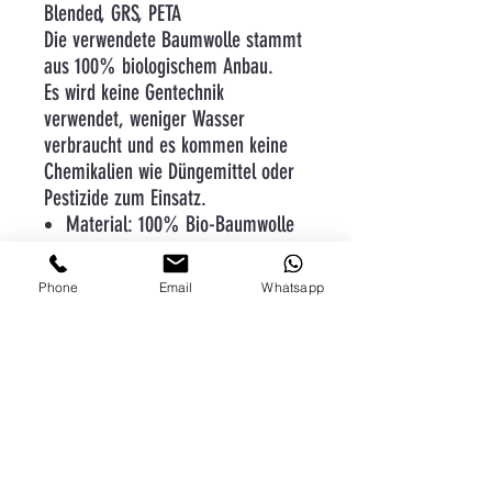
Blended, GRS, PETA
Die verwendete Baumwolle stammt
aus 100% biologischem Anbau.
Es wird keine Gentechnik
verwendet, weniger Wasser
verbraucht und es kommen keine
Chemikalien wie Düngemittel oder
Pestizide zum Einsatz.
Material: 100% Bio-Baumwolle
Grammatur: 155 g/m²
Verarbeitung: Besonders weiche
Phone
Email
Whatsapp
Qualität
Form: Schmaler Kragen aus
Rippstrick für eine moderne
Optik
Form: Seitennähte für eine
optimale Passform und eine
feminine Silhouette