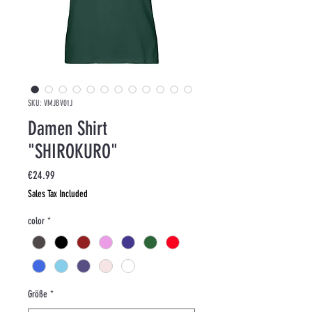
SKU: VMJBV01J
Damen Shirt
"SHIROKURO"
Price
€24.99
Sales Tax Included
color
*
Größe
*